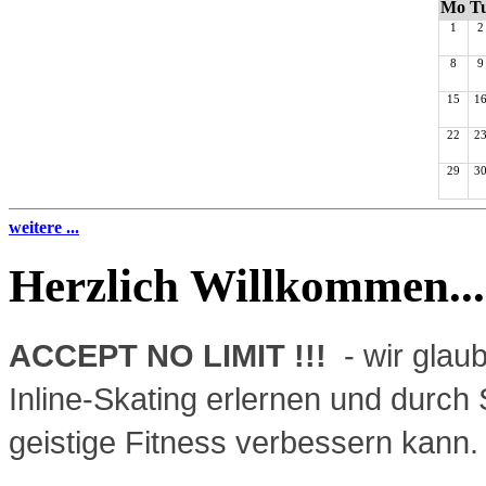
Mo
T
1
2
8
9
15
1
22
2
29
3
weitere ...
Herzlich Willkommen...
ACCEPT NO LIMIT !!!
- wir glau
Inline-Skating erlernen und durch
geistige Fitness verbessern kann.